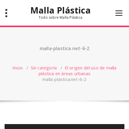
Saltar
Malla Plástica
al
contenido
Todo sobre Malla Plástica
malla-plastica.net-6-2
Inicio
/
Sin categoría
/
El origen del uso de malla
plástica en áreas urbanas
malla-plastica.net-6-2