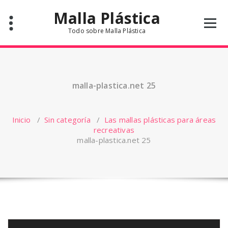
Saltar
Malla Plástica
al
contenido
Todo sobre Malla Plástica
malla-plastica.net 25
Inicio
/
Sin categoría
/
Las mallas plásticas para áreas
recreativas
malla-plastica.net 25